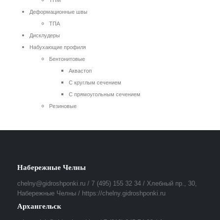
ТПМ
Деформационные швы
ТПА
Дисклудеры
Набухающие профиля
Бентонитовые
Аквастоп
С круглым сечением
С прямоугольным сечением
Резиновые
Набережные Челны
chelny@gidroshponki.ru / 7 (495) 155 32 34 / Хлебный пр., 30,
Набережные Челны / https://chelny.gidroshponki.ru
Архангельск