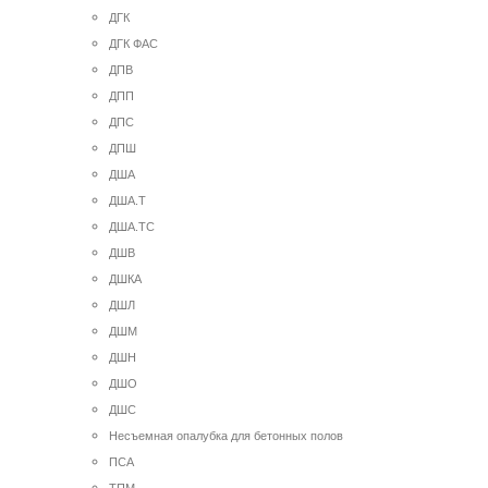
ДГК
ДГК ФАС
ДПВ
ДПП
ДПС
ДПШ
ДША
ДША.Т
ДША.ТС
ДШВ
ДШКА
ДШЛ
ДШМ
ДШН
ДШО
ДШС
Несъемная опалубка для бетонных полов
ПСА