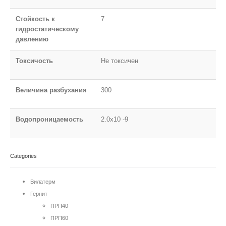
Стойкость к
7
гидростатическому
давлению
Токсичость
Не токсичен
Величина разбухания
300
Водопроницаемость
2.0х10 -9
Categories
Вилатерм
Гернит
ПРП40
ПРП60