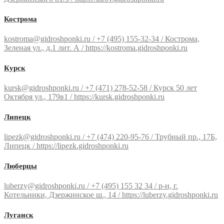
Кострома
kostroma@gidroshponki.ru / +7 (495) 155-32-34 / Кострома,
Зеленая ул., д.1 лит. А / https://kostroma.gidroshponki.ru
Курск
kursk@gidroshponki.ru / +7 (471) 278-52-58 / Курск 50 лет
Октября ул., 179в1 / https://kursk.gidroshponki.ru
Липецк
lipezk@gidroshponki.ru / +7 (474) 220-95-76 / Трубный пр., 17Б,
Липецк / https://lipezk.gidroshponki.ru
Люберцы
luberzy@gidroshponki.ru / +7 (495) 155 32 34 / р-н, г.
Котельники, Дзержинское ш., 14 / https://luberzy.gidroshponki.ru
Луганск