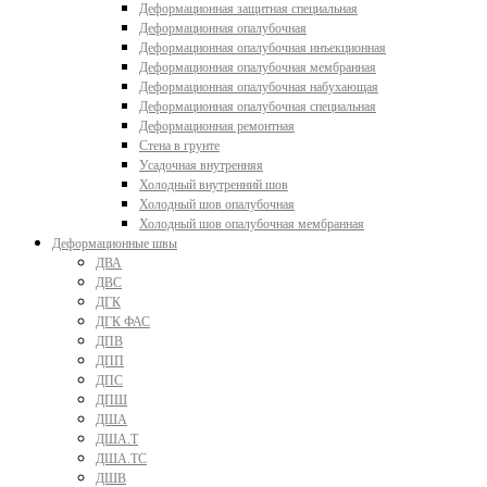
Деформационная защитная специальная
Деформационная опалубочная
Деформационная опалубочная инъекционная
Деформационная опалубочная мембранная
Деформационная опалубочная набухающая
Деформационная опалубочная специальная
Деформационная ремонтная
Стена в грунте
Усадочная внутренняя
Холодный внутренний шов
Холодный шов опалубочная
Холодный шов опалубочная мембранная
Деформационные швы
ДВА
ДВС
ДГК
ДГК ФАС
ДПВ
ДПП
ДПС
ДПШ
ДША
ДША.Т
ДША.ТС
ДШВ