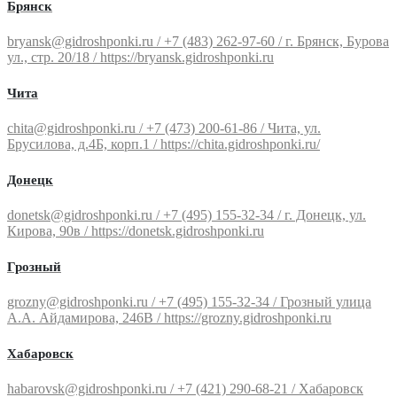
Брянск
bryansk@gidroshponki.ru / +7 (483) 262-97-60 / г. Брянск, Бурова
ул., стр. 20/18 / https://bryansk.gidroshponki.ru
Чита
chita@gidroshponki.ru / +7 (473) 200-61-86 / Чита, ул.
Брусилова, д.4Б, корп.1 / https://chita.gidroshponki.ru/
Донецк
donetsk@gidroshponki.ru / +7 (495) 155-32-34 / г. Донецк, ул.
Кирова, 90в / https://donetsk.gidroshponki.ru
Грозный
grozny@gidroshponki.ru / +7 (495) 155-32-34 / Грозный улица
А.А. Айдамирова, 246В / https://grozny.gidroshponki.ru
Хабаровск
habarovsk@gidroshponki.ru / +7 (421) 290-68-21 / Хабаровск