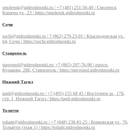
smolensk@gidroshponki.ru / +7 (481) 251-56-49 / Смоленск
Кашена ул., 23 / https://smolensk.gidroshponki.ru
Сочи
sochi@gidroshponki.ru / 7 (862) 279-23-01 / Краснодонская ул.,
64, Сочи / https://sochi.gidroshponki.ru
Ставрополь
stavropol@gidroshponki.ru/ +7 (865) 297-76-98 / просп.
Кулакова, 28Б, Ставрополь / https://stavropol.gidroshponki.ru
Нижний Тагил
tagil@gidroshponki.ru / +7 (495) 155 68 45 / Восточное ш., 17Б,
стр. 1, Нижний Тагил / https://tagil.gidroshponki.ru
Толятти
toliatti@gidroshponki.ru / +7 (848) 238-81-25 / Борковская ул., 76,
Тольятти (этаж 1) / https://toliatti.gidroshponki.ru