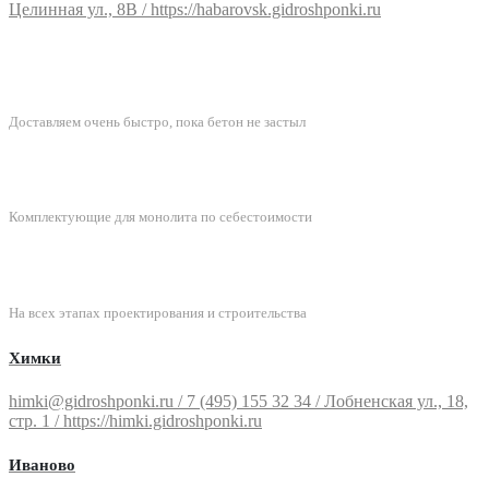
Целинная ул., 8В / https://habarovsk.gidroshponki.ru
БЫСТРАЯ ДОСТАВКА
Доставляем очень быстро, пока бетон не застыл
ЛУЧШИЕ ЦЕНЫ
Комплектующие для монолита по себестоимости
ПОДДЕРЖКА
На всех этапах проектирования и строительства
Химки
himki@gidroshponki.ru / 7 (495) 155 32 34 / Лобненская ул., 18,
стр. 1 / https://himki.gidroshponki.ru
Иваново