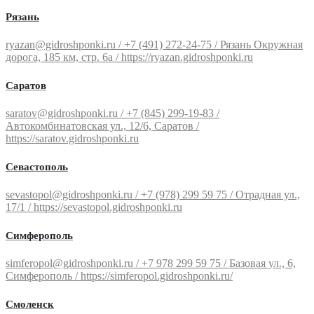
Рязань
ryazan@gidroshponki.ru / +7 (491) 272-24-75 / Рязань Окружная
дорога, 185 км, стр. 6а / https://ryazan.gidroshponki.ru
Саратов
saratov@gidroshponki.ru / +7 (845) 299-19-83 /
Автокомбинатовская ул., 12/6, Саратов /
https://saratov.gidroshponki.ru
Севастополь
sevastopol@gidroshponki.ru / +7 (978) 299 59 75 / Отрадная ул.,
17/1 / https://sevastopol.gidroshponki.ru
Симферополь
simferopol@gidroshponki.ru / +7 978 299 59 75 / Базовая ул., 6,
Симферополь / https://simferopol.gidroshponki.ru/
Смоленск