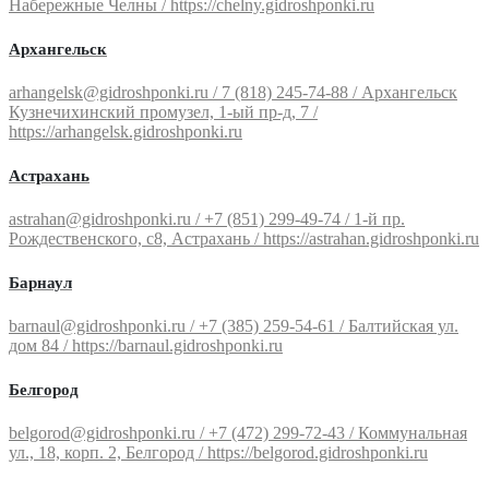
Набережные Челны / https://chelny.gidroshponki.ru
Архангельск
arhangelsk@gidroshponki.ru / 7 (818) 245-74-88 / Архангельск
Кузнечихинский промузел, 1-ый пр-д, 7 /
https://arhangelsk.gidroshponki.ru
Астрахань
astrahan@gidroshponki.ru / +7 (851) 299-49-74 / 1-й пр.
Рождественского, с8, Астрахань / https://astrahan.gidroshponki.ru
Барнаул
barnaul@gidroshponki.ru / +7 (385) 259-54-61 / Балтийская ул.
дом 84 / https://barnaul.gidroshponki.ru
Белгород
belgorod@gidroshponki.ru / +7 (472) 299-72-43 / Коммунальная
ул., 18, корп. 2, Белгород / https://belgorod.gidroshponki.ru