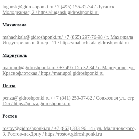
lugansk@gidroshponki.ru / 7 (495) 155-32-34 / Луганск
Молодежная, 2 / https://lugansk.gidroshponki.ru
Махачкала
mahachkala@gidroshponki.ru/ +7 (865) 297-76-98 / г. Махачкала
Индустриальный пер., 11 / https://mahachkala.gidroshponki.ru
Мариуполь
mariupol@gidroshponki.ru / +7 495 155 32 34 / г. Мариуполь, ул.
Краснофлотская / https://mariupol.gidroshponki.ru
Пенза
penza@gidroshponki.ru / +7 (841) 250-07-82 / Совхозная ул., стр.
15л / https://penza.gidroshponki.ru
Ростов
rostov@gidroshponki.ru / +7 (863) 333-96-14 / ул. Малиновского,
3, Ростов-на-Дону / https://rostov.gidroshponki.ru