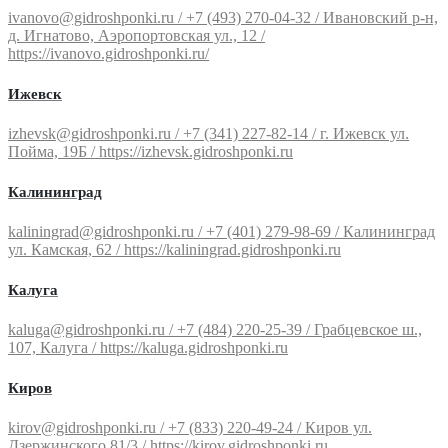
ivanovo@gidroshponki.ru / +7 (493) 270-04-32 / Ивановский р-н,
д. Игнатово, Аэропортовская ул., 12 /
https://ivanovo.gidroshponki.ru/
Ижевск
izhevsk@gidroshponki.ru / +7 (341) 227-82-14 / г. Ижевск ул.
Пойма, 19Б / https://izhevsk.gidroshponki.ru
Калининград
kaliningrad@gidroshponki.ru / +7 (401) 279-98-69 / Калининград
ул. Камская, 62 / https://kaliningrad.gidroshponki.ru
Калуга
kaluga@gidroshponki.ru / +7 (484) 220-25-39 / Грабцевское ш.,
107, Калуга / https://kaluga.gidroshponki.ru
Киров
kirov@gidroshponki.ru / +7 (833) 220-49-24 / Киров ул.
Дзержинского 81/3 / https://kirov.gidroshponki.ru