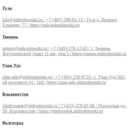
Тула
tula@gidroshponki.ru / +7 (487) 290-02-15 / Тула д. Нижнее
Елькино, 77 / https://tula.gidroshponki.ru
Тюмень
tumen@gidroshponki.ru / +7 (345) 279-12-63 / г. Тюмень
Ялуторовский тракт 11 км, дом 5 / https://tumen.gidroshponki.ru
Улан Удэ
ulan-ude@gidroshponki.ru / +7 (301) 259-9723 / г. Улан-Удэ 502-
ой километр ул., 160 / https://ulan-ude.gidroshponki.ru
Владивосток
vladivostok@gidroshponki.ru / 7 (423) 279-97-68 / Посадская ул.,
20, Владивосток / https://vladivostok.gidroshponki.ru
Волгоград