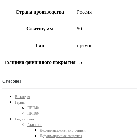
Страна производства
Россия
Сжатие, мм
50
Тип
прямой
Толщина финишного покрытия
15
Categories
Вилатерм
Гернит
ПРП40
ПРП60
Гидрошпонка
Аквастоп
Деформационная внутренняя
Деформационная защитная