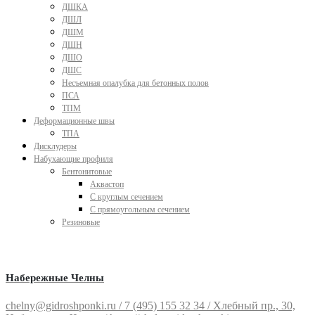
ДШКА
ДШЛ
ДШМ
ДШН
ДШО
ДШС
Несъемная опалубка для бетонных полов
ПСА
ТПМ
Деформационные швы
ТПА
Дисклудеры
Набухающие профиля
Бентонитовые
Аквастоп
С круглым сечением
С прямоугольным сечением
Резиновые
Набережные Челны
chelny@gidroshponki.ru / 7 (495) 155 32 34 / Хлебный пр., 30,