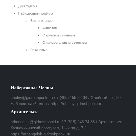
Дисклудеры
Набухающие профиля
Бентонитовые
Аквастоп
С круглым сечением
С прямоугольным сечением
Резиновые
Набережные Челны
chelny@gidroshponki.ru / 7 (495) 155 32 34 / Хлебный пр., 30,
Набережные Челны / https://chelny.gidroshponki.ru
Архангельск
arhangelsk@gidroshponki.ru / 7 (818) 245-74-88 / Архангельск
Кузнечихинский промузел, 1-ый пр-д, 7 /
https://arhangelsk.gidroshponki.ru