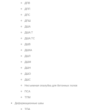
ДПВ
ДПП
ДПС
ДПШ
ДША
ДША.Т
ДША.ТС
ДШВ
ДШКА
ДШЛ
ДШМ
ДШН
ДШО
ДШС
Несъемная опалубка для бетонных полов
ПСА
ТПМ
Деформационные швы
ТПА