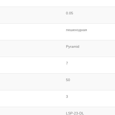
0.05
пешеходная
Pyramid
7
50
3
LSP-23-DL