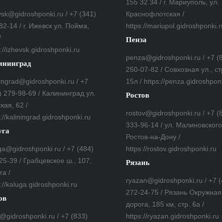
155 32 34 / г. Мариуполь, ул.
vsk@gidroshponki.ru / +7 (341)
Краснофлотская /
82-14 / г. Ижевск ул. Пойма,
https://mariupol.gidroshponki.r
/
Пенза
://izhevsk.gidroshponki.ru
penza@gidroshponki.ru / +7 (
ининград
250-07-82 / Совхозная ул., ст
ningrad@gidroshponki.ru / +7
15л / https://penza.gidroshpon
) 279-98-69 / Калининград ул.
Ростов
кая, 62 /
rostov@gidroshponki.ru / +7 (
://kaliningrad.gidroshponki.ru
333-96-14 / ул. Малиновского,
уга
Ростов-на-Дону /
ga@gidroshponki.ru / +7 (484)
https://rostov.gidroshponki.ru
25-39 / Грабцевское ш., 107,
Рязань
га /
ryazan@gidroshponki.ru / +7 
s://kaluga.gidroshponki.ru
272-24-75 / Рязань Окружная
ов
дорога, 185 км, стр. 6а /
v@gidroshponki.ru / +7 (833)
https://ryazan.gidroshponki.ru