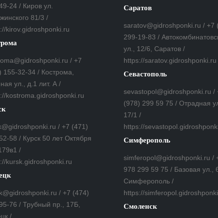
49-24 / Киров ул.
Саратов
жинского 81/3 /
saratov@gidroshponki.ru / +7 
://kirov.gidroshponki.ru
299-19-83 / Автокомбинатовс
трома
ул., 12/6, Саратов /
roma@gidroshponki.ru / +7
https://saratov.gidroshponki.ru
) 155-32-34 / Кострома,
Севастополь
ная ул., д.1 лит. А /
sevastopol@gidroshponki.ru /
s://kostroma.gidroshponki.ru
(978) 299 59 75 / Отрадная ул
ск
17/1 /
k@gidroshponki.ru / +7 (471)
https://sevastopol.gidroshponk
52-58 / Курск 50 лет Октября
Симферополь
179в1 /
simferopol@gidroshponki.ru / 
://kursk.gidroshponki.ru
978 299 59 75 / Базовая ул., 
ецк
Симферополь /
zk@gidroshponki.ru / +7 (474)
https://simferopol.gidroshponki
95-76 / Трубный пр., 17Б,
Смоленск
цк /