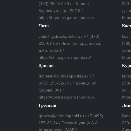
(483) 262-97-60 / г. Брянск,
220-
Бурова ул., стр. 20/18 /
Дзер
https://bryansk.gidroshponki.ru
https
Чита
Кос
chita@gidroshponki.ru / +7 (473)
kost
200-61-86 / Чита, ул. Брусилова,
(495
д.4Б, корп.1 /
Зеле
https://chita.gidroshponki.ru/
http
Донецк
Кур
donetsk@gidroshponki.ru / +7
kurs
(495) 155-32-34 / г. Донецк, ул.
278-
Кирова, 90в /
ул., 
https://donetsk.gidroshponki.ru
https
Грозный
Лип
grozny@gidroshponki.ru / +7 (495)
lipe
155-32-34 / Грозный улица А.А.
220-
Айдамирова, 246В /
Липе