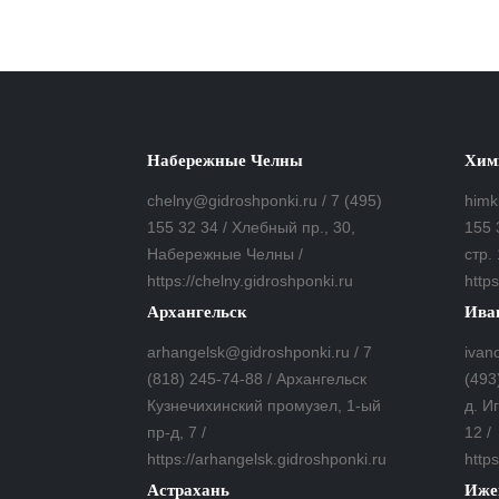
Набережные Челны
Хим
chelny@gidroshponki.ru / 7 (495)
himk
155 32 34 / Хлебный пр., 30,
155 
Набережные Челны /
стр. 
https://chelny.gidroshponki.ru
https
Архангельск
Ива
arhangelsk@gidroshponki.ru / 7
ivan
(818) 245-74-88 / Архангельск
(493
Кузнечихинский промузел, 1-ый
д. И
пр-д, 7 /
12 /
https://arhangelsk.gidroshponki.ru
https
Астрахань
Иже