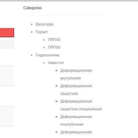
Categories
Вилатерм
Гернит
ПРП40
ПРП60
Гидрошпонка
Аквастоп
Деформационная
внутренняя
Деформационная
защитная
Деформационная
защитная специальная
Деформационная
опалубочная
Деформационная