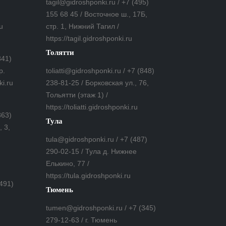
tagil@gidroshponki.ru / +7 (495)
155 68 45 / Восточное ш., 17Б,
u
стр. 1, Нижний Тагил /
https://tagil.gidroshponki.ru
Толятти
841)
р.
toliatti@gidroshponki.ru / +7 (848)
ki.ru
238-81-25 / Борковская ул., 76,
Тольятти (этаж 1) /
https://toliatti.gidroshponki.ru
863)
Тула
 3,
tula@gidroshponki.ru / +7 (487)
290-02-15 / Тула д. Нижнее
Елькино, 77 /
https://tula.gidroshponki.ru
(491)
Тюмень
tumen@gidroshponki.ru / +7 (345)
279-12-63 / г. Тюмень