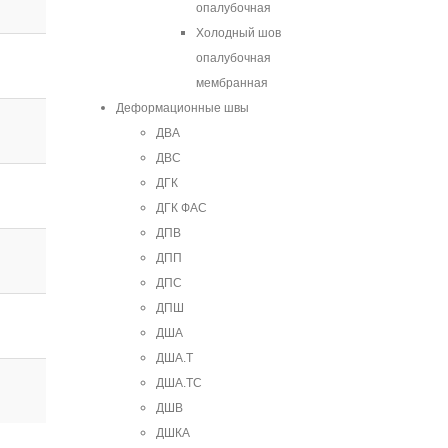
опалубочная
Холодный шов
опалубочная
мембранная
Деформационные швы
ДВА
ДВС
ДГК
ДГК ФАС
ДПВ
ДПП
ДПС
ДПШ
ДША
ДША.Т
ДША.ТС
ДШВ
ДШКА