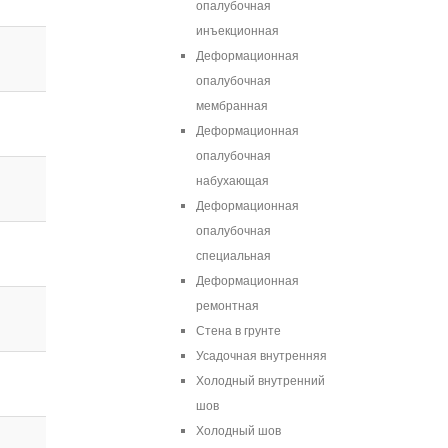
опалубочная
инъекционная
Деформационная
опалубочная
мембранная
Деформационная
опалубочная
набухающая
Деформационная
опалубочная
специальная
Деформационная
ремонтная
Стена в грунте
Усадочная внутренняя
Холодный внутренний
шов
Холодный шов