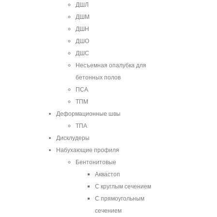
ДШЛ
ДШМ
ДШН
ДШО
ДШС
Несъемная опалубка для
бетонных полов
ПСА
ТПМ
Деформационные швы
ТПА
Дисклудеры
Набухающие профиля
Бентонитовые
Аквастоп
С круглым сечением
С прямоугольным
сечением