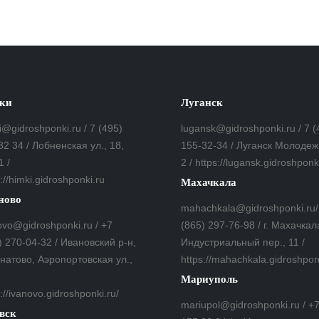
ки
Луганск
i@gidroshponki.ru / 7 (495)
lugansk@gidroshponki.ru / 7 (
32 34 / Лобненская ул., 18,
155-32-34 / Луганск Молодеж
1 /
2 / https://lugansk.gidroshponk
://himki.gidroshponki.ru
Махачкала
ново
mahachkala@gidroshponki.ru/
ovo@gidroshponki.ru / +7
(865) 297-76-98 / г. Махачкал
) 270-04-32 / Ивановский р-н,
Индустриальный пер., 11 /
гнатово, Аэропортовская ул.,
https://mahachkala.gidroshpon
Мариуполь
://ivanovo.gidroshponki.ru/
mariupol@gidroshponki.ru / +
вск