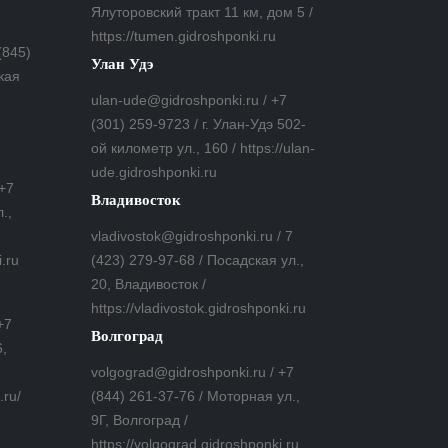
Ялуторовский тракт 11 км, дом 5 /
https://tumen.gidroshponki.ru
(845)
Улан Удэ
кая
ulan-ude@gidroshponki.ru / +7
(301) 259-9723 / г. Улан-Удэ 502-
ой километр ул., 160 / https://ulan-
ude.gidroshponki.ru
 +7
Владивосток
.,
vladivostok@gidroshponki.ru / 7
i.ru
(423) 279-97-68 / Посадская ул.,
20, Владивосток /
https://vladivostok.gidroshponki.ru
+7
Волгоград
6,
volgograd@gidroshponki.ru / +7
.ru/
(844) 261-37-76 / Моторная ул.,
9Г, Волгоград /
https://volgograd.gidroshponki.ru