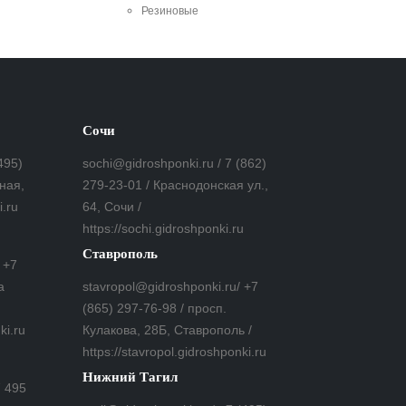
Резиновые
Сочи
495)
sochi@gidroshponki.ru / 7 (862)
ная,
279-23-01 / Краснодонская ул.,
i.ru
64, Сочи /
https://sochi.gidroshponki.ru
Ставрополь
 +7
а
stavropol@gidroshponki.ru/ +7
(865) 297-76-98 / просп.
ki.ru
Кулакова, 28Б, Ставрополь /
https://stavropol.gidroshponki.ru
Нижний Тагил
7 495