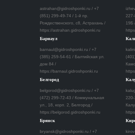
astrahan@gidroshponki.ru / +7
izhe
(851) 299-49-74 / 1-й пр.
227-
Рождественского, с8, Астрахань /
19Б 
https://astrahan.gidroshponki.ru
https
Барнаул
Кал
barnaul@gidroshponki.ru / +7
kali
(385) 259-54-61 / Балтийская ул.
(401
дом 84 /
Камс
https://barnaul.gidroshponki.ru
https
Белгород
Кал
belgorod@gidroshponki.ru / +7
kalu
(472) 299-72-43 / Коммунальная
220-
ул., 18, корп. 2, Белгород /
Калу
https://belgorod.gidroshponki.ru
http
Брянск
Кир
bryansk@gidroshponki.ru / +7
kiro