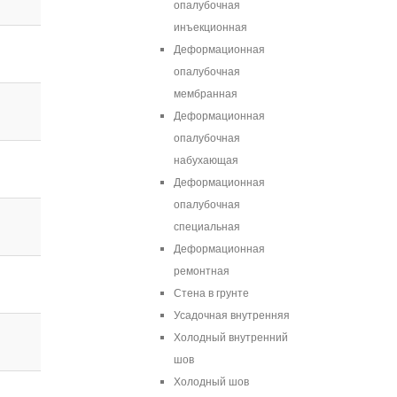
опалубочная
инъекционная
Деформационная
опалубочная
мембранная
Деформационная
опалубочная
набухающая
Деформационная
опалубочная
специальная
Деформационная
ремонтная
Стена в грунте
Усадочная внутренняя
Холодный внутренний
шов
Холодный шов