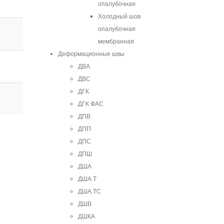
опалубочная
Холодный шов
опалубочная
мембранная
Деформационные швы
ДВА
ДВС
ДГК
ДГК ФАС
ДПВ
ДПП
ДПС
ДПШ
ДША
ДША.Т
ДША.ТС
ДШВ
ДШКА