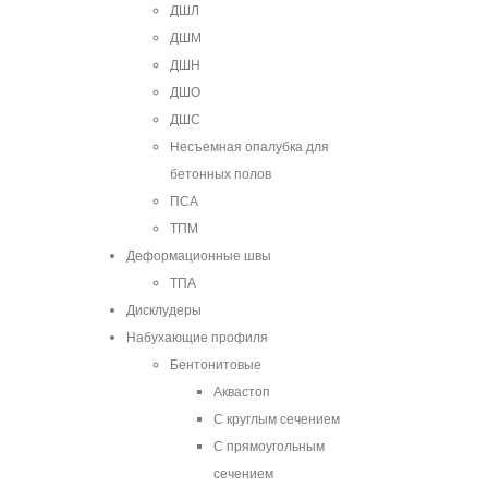
ДШЛ
ДШМ
ДШН
ДШО
ДШС
Несъемная опалубка для
бетонных полов
ПСА
ТПМ
Деформационные швы
ТПА
Дисклудеры
Набухающие профиля
Бентонитовые
Аквастоп
С круглым сечением
С прямоугольным
сечением