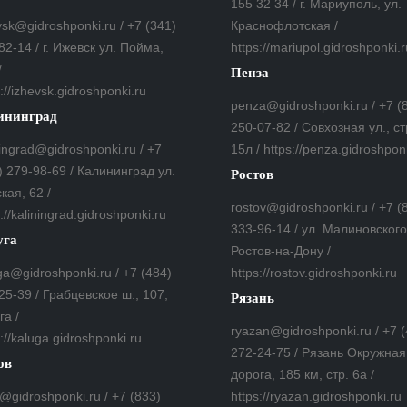
155 32 34 / г. Мариуполь, ул.
vsk@gidroshponki.ru / +7 (341)
Краснофлотская /
82-14 / г. Ижевск ул. Пойма,
https://mariupol.gidroshponki.r
/
Пенза
://izhevsk.gidroshponki.ru
penza@gidroshponki.ru / +7 (
ининград
250-07-82 / Совхозная ул., ст
ningrad@gidroshponki.ru / +7
15л / https://penza.gidroshpon
) 279-98-69 / Калининград ул.
Ростов
кая, 62 /
rostov@gidroshponki.ru / +7 (
://kaliningrad.gidroshponki.ru
333-96-14 / ул. Малиновского,
уга
Ростов-на-Дону /
ga@gidroshponki.ru / +7 (484)
https://rostov.gidroshponki.ru
25-39 / Грабцевское ш., 107,
Рязань
га /
ryazan@gidroshponki.ru / +7 
s://kaluga.gidroshponki.ru
272-24-75 / Рязань Окружная
ов
дорога, 185 км, стр. 6а /
v@gidroshponki.ru / +7 (833)
https://ryazan.gidroshponki.ru