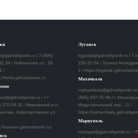
ки
Луганск
i@gidroshponki.ru / 7 (495)
lugansk@gidroshponki.ru / 7 (
32 34 / Лобненская ул., 18,
155-32-34 / Луганск Молодеж
1 /
2 / https://lugansk.gidroshponk
://himki.gidroshponki.ru
Махачкала
ново
mahachkala@gidroshponki.ru/
ovo@gidroshponki.ru / +7
(865) 297-76-98 / г. Махачкал
) 270-04-32 / Ивановский р-н,
Индустриальный пер., 11 /
гнатово, Аэропортовская ул.,
https://mahachkala.gidroshpon
Мариуполь
://ivanovo.gidroshponki.ru/
mariupol@gidroshponki.ru / +
вск