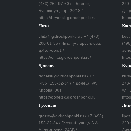
(483) 262-97-60 / г. Брянск,
220-
Бурова ул., стр. 20/18 /
Дзер
https://bryansk.gidroshponki.ru
https
Чита
Кос
chita@gidroshponki.ru / +7 (473)
kost
200-61-86 / Чита, ул. Брусилова,
(495
д.4Б, корп.1 /
Зеле
https://chita.gidroshponki.ru/
http
Донецк
Кур
donetsk@gidroshponki.ru / +7
kurs
(495) 155-32-34 / г. Донецк, ул.
278-
Кирова, 90в /
ул., 
https://donetsk.gidroshponki.ru
https
Грозный
Лип
grozny@gidroshponki.ru / +7 (495)
lipe
155-32-34 / Грозный улица А.А.
220-
Айдамирова, 246В /
Липе