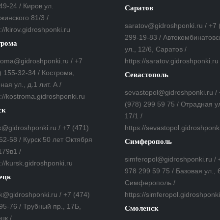
49-24 / Киров ул.
Саратов
жинского 81/3 /
saratov@gidroshponki.ru / +7 
://kirov.gidroshponki.ru
299-19-83 / Автокомбинатовс
трома
ул., 12/6, Саратов /
roma@gidroshponki.ru / +7
https://saratov.gidroshponki.ru
) 155-32-34 / Кострома,
Севастополь
ная ул., д.1 лит. А /
sevastopol@gidroshponki.ru /
s://kostroma.gidroshponki.ru
(978) 299 59 75 / Отрадная ул
ск
17/1 /
k@gidroshponki.ru / +7 (471)
https://sevastopol.gidroshponk
52-58 / Курск 50 лет Октября
Симферополь
179в1 /
simferopol@gidroshponki.ru / 
://kursk.gidroshponki.ru
978 299 59 75 / Базовая ул., 
ецк
Симферополь /
zk@gidroshponki.ru / +7 (474)
https://simferopol.gidroshponki
95-76 / Трубный пр., 17Б,
Смоленск
цк /