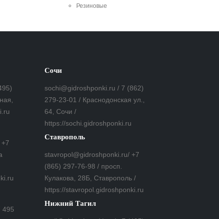
Резиновые
Сочи
495)
sochi@gidroshponki.ru / 7 (862)
ная,
279-23-01 / Краснодонская ул.,
i.ru
64, Сочи /
https://sochi.gidroshponki.ru
Ставрополь
 +7
а
stavropol@gidroshponki.ru/ +7
(865) 297-76-98 / просп.
ki.ru
Кулакова, 28Б, Ставрополь /
https://stavropol.gidroshponki.ru
Нижний Тагил
7 495