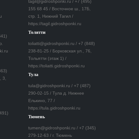
tagil@gidroshponki.ru / +7 (495)
155 68 45 / Восточное ш., 17Б,
u
стр. 1, Нижний Тагил /
https://tagil.gidroshponki.ru
Толятти
841)
р.
toliatti@gidroshponki.ru / +7 (848)
ki.ru
238-81-25 / Борковская ул., 76,
Тольятти (этаж 1) /
https://toliatti.gidroshponki.ru
863)
Тула
 3,
tula@gidroshponki.ru / +7 (487)
290-02-15 / Тула д. Нижнее
Елькино, 77 /
https://tula.gidroshponki.ru
(491)
Тюмень
tumen@gidroshponki.ru / +7 (345)
279-12-63 / г. Тюмень