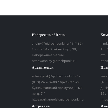
Набережные Челны
Хим
chelny@gidroshponki.ru / 7 (495)
himk
155 32 34 / Хлебный пр., 30,
155 
Набережные Челны /
стр. 
https://chelny.gidroshponki.ru
https
Архангельск
Ива
arhangelsk@gidroshponki.ru / 7
ivan
(818) 245-74-88 / Архангельск
(493
Кузнечихинский промузел, 1-ый
д. И
пр-д, 7 /
12 /
https://arhangelsk.gidroshponki.ru
https
Астрахань
Иже