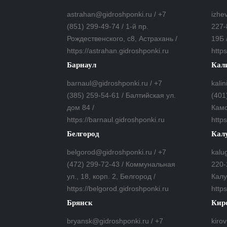
astrahan@gidroshponki.ru / +7
izhe
(851) 299-49-74 / 1-й пр.
227-
Рождественского, с8, Астрахань /
19Б 
https://astrahan.gidroshponki.ru
https
Барнаул
Кал
barnaul@gidroshponki.ru / +7
kali
(385) 259-54-61 / Балтийская ул.
(401
дом 84 /
Камс
https://barnaul.gidroshponki.ru
https
Белгород
Кал
belgorod@gidroshponki.ru / +7
kalu
(472) 299-72-43 / Коммунальная
220-
ул., 18, корп. 2, Белгород /
Калу
https://belgorod.gidroshponki.ru
http
Брянск
Кир
bryansk@gidroshponki.ru / +7
kiro