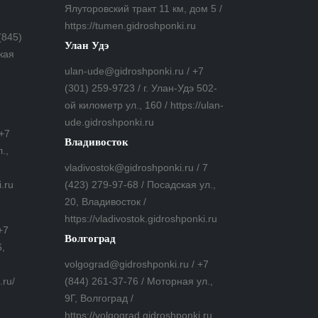
Ялуторовский тракт 11 км, дом 5 /
https://tumen.gidroshponki.ru
(845)
Улан Удэ
кая
ulan-ude@gidroshponki.ru / +7
(301) 259-9723 / г. Улан-Удэ 502-
ой километр ул., 160 / https://ulan-
ude.gidroshponki.ru
 +7
Владивосток
.,
vladivostok@gidroshponki.ru / 7
i.ru
(423) 279-97-68 / Посадская ул.,
20, Владивосток /
https://vladivostok.gidroshponki.ru
+7
Волгоград
6,
volgograd@gidroshponki.ru / +7
.ru/
(844) 261-37-76 / Моторная ул.,
9Г, Волгоград /
https://volgograd.gidroshponki.ru