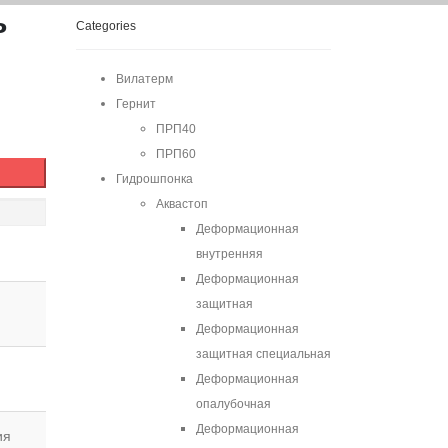
ь
Categories
Вилатерм
Гернит
ПРП40
ПРП60
Гидрошпонка
Аквастоп
Деформационная
внутренняя
Деформационная
защитная
Деформационная
защитная специальная
Деформационная
опалубочная
Деформационная
ия