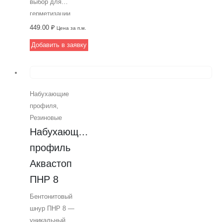
выбор для
герметизации
строительных
449.00
₽
Цена за п.м.
соединений.
Добавить в заявку
Обладает высокой
стойкостью к воде
и
гидростатическому
Набухающие
давлению, а также
профиля
,
может
Резиновые
использоваться в
Набухающий 
любых погодных
условиях.
профиль 
Максимальное
Аквастоп 
объемное
ПНР 8
расширение с
водой составляет
Бентонитовый
250%, что
шнур ПНР 8 —
обеспечивает
уникальный