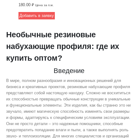
шнура — 8х8 мм.
180.00
₽
Цена за п.м.
Это надежный
Добавить в заявку
выбор для
профессионального
использования.
Необычные резиновые
набухающие профиля: где их
купить оптом?
Введение
В мире, полном разнообразия и инновационных решений для
бизнеса и креативных проектов, резиновые набухающие профиля
представляют собой настоящую находку. Сложно не восхититься
их способностью превращать обычные конструкции в уникальные
и функциональные элементы. Эти изделия, как бы странно это ни
звучало, имеют магическую способность изменять свои размеры
и формы, адаптируясь к специфическим условиям эксплуатации.
Они не просто детали – это надежные помощники, способные
предотвратить попадание влаги и пыли, а также выполнять роль
звуко- и теплоизоляции. Для многих специалистов и организаций