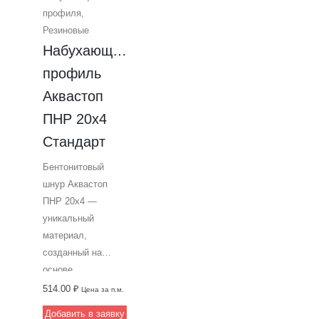
профиля
,
Резиновые
Набухающий 
профиль 
Аквастоп 
ПНР 20х4 
Стандарт
Бентонитовый
шнур Аквастоп
ПНР 20х4 —
уникальный
материал,
созданный на
основе
гидрофильной
514.00
₽
Цена за п.м.
резины с лаковым
Добавить в заявку