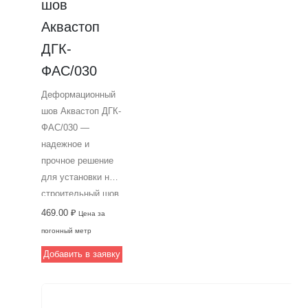
шов 
Профессиональное
Аквастоп 
решение от
ДГК-
Аквастоп для
фасадных
ФАС/030
строительных
Деформационный
деформационных
шов Аквастоп ДГК-
швов.
ФАС/030 —
надежное и
прочное решение
для установки на
строительный шов.
Изготовлен из
469.00
₽
Цена за
высокопрочного
погонный метр
алюминия, легко
Добавить в заявку
вставляется в
деформационный
шов и крепится