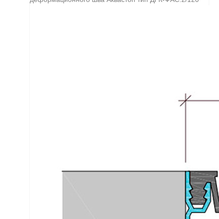
стабильностью и
защитой от УФ
излучения.
Монтируется
непосредственно в
шов и крепится
механическими
анкерами,
обеспечивая
перемещение до 2
мм при сжатии, 2
мм при растяжении
и 4 мм при сдвиге.
Идеальное
решение для
устройства
деформационных
швов на фасадах
от компании