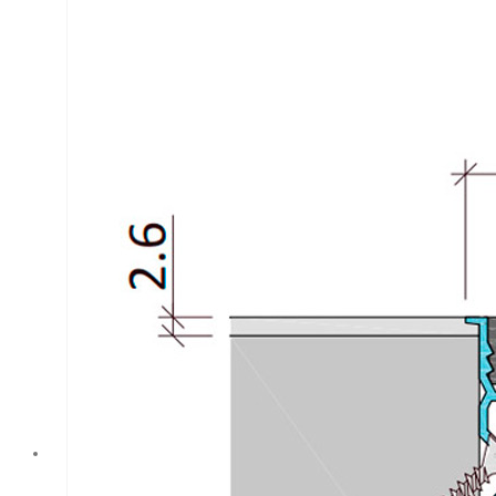
решение для
устройства
фасадных
деформационных
швов,
разработанное
компанией
Аквастоп с
использованием
серии профиля
ДГК-ФАС.2 и
шириной
компенсатора 70
мм. Гарантирует
высокое качество
и
профессиональный
подход к созданию