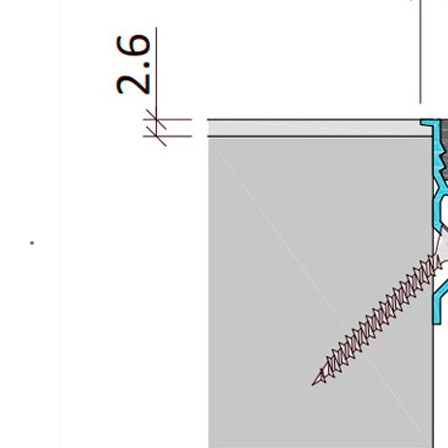
производится
вставным
способом на
горизонтальных
поверхностях.
Профиль ДГК-
ФАС.2/090
отличается
высоким
качеством и
надежностью, что
делает его
идеальным
выбором для
фасадов любой
сложности.