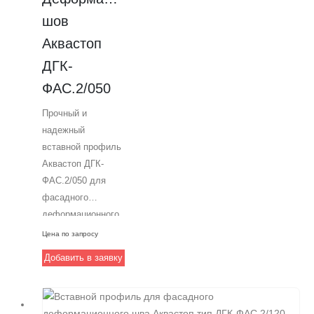
22 мм при
шов 
растяжении и на 12
Аквастоп 
мм при сдвиге.
ДГК-
Надежное решение
от компании
ФАС.2/050
Аквастоп для
Прочный и
профессионального
надежный
устройства
вставной профиль
деформационных
Аквастоп ДГК-
швов.
ФАС.2/050 для
фасадного
деформационного
шва,
Цена по запросу
изготовленный из
Добавить в заявку
высокопрочного
алюминия и
обладающий