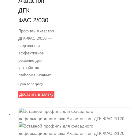
Аквастоп 
Аквастоп —
ДГК-
экспертом в
области
ФАС.2/030
строительных
Профиль Аквастоп
решений.
ДГК-ФАС.2/030 —
надежное и
эффективное
решение для
устройства
деформационных
швов в зданиях.
Цена по запросу
Изготовлен из
Добавить в заявку
высококачественного
алюминия с
механическими
анкерами для
дополнительной
фиксации.