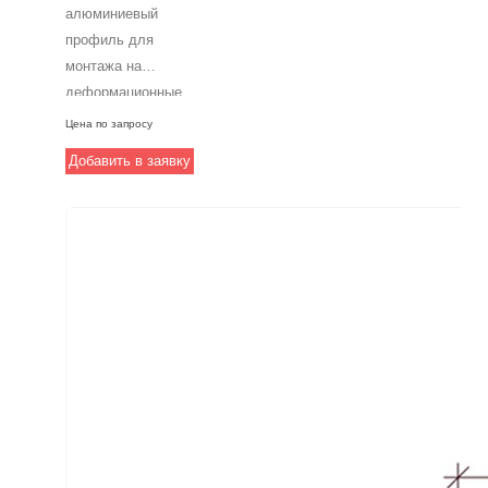
алюминиевый
профиль для
монтажа на
деформационные
швы,
Цена по запросу
обеспечивающий
Добавить в заявку
высокую
профессиональную
эффективность.
Он оснащен
компенсатором
шириной 90 мм и
позволяет
компенсировать
перемещения до
16 мм в сжатии, 50
мм в растяжении и
32 мм в сдвиге.
Монтаж