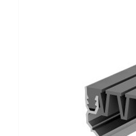
механическими
анкерами.
Подходит для
устройства швов
на фасадах с
шириной до 30 мм.
Защищен от УФ
излучения и
стойкий к внешним
воздействиям.
Компенсирует
перемещения шва
до 7 мм при
сжатии, до 12 мм
при растяжении и
до 8 мм при
сдвиге. Профиль
серии ДГК-ФАС —
отличный выбор от