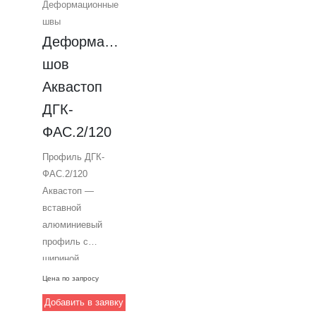
Деформационные
швы
Деформационный 
шов 
Аквастоп 
ДГК-
ФАС.2/120
Профиль ДГК-
ФАС.2/120
Аквастоп —
вставной
алюминиевый
профиль с
шириной
компенсатора 120
Цена по запросу
мм,
Добавить в заявку
предназначенный