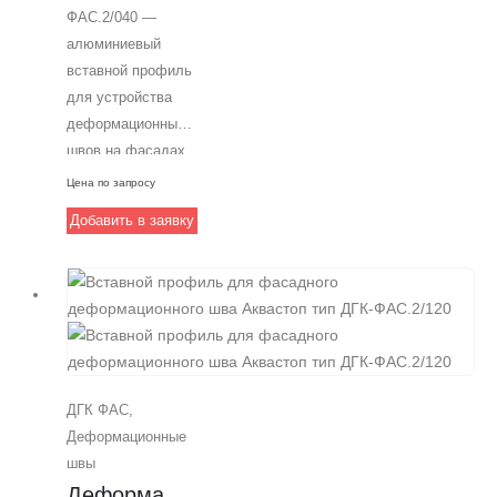
ФАС.2/040 —
Аквастоп.
алюминиевый
Надежное и
вставной профиль
профессиональное
для устройства
решение для
деформационных
фасадных
швов на фасадах
деформационных
зданий. Монтаж
швов.
Цена по запросу
профиля
Добавить в заявку
осуществляется
путем вставки в
шов и фиксации
анкерами. Ширина
шва — 40 мм,
подходит для
горизонтальных
ДГК ФАС
,
поверхностей.
Деформационные
Способен
швы
перемещаться на 8
Деформационный 
мм при сжатии, на