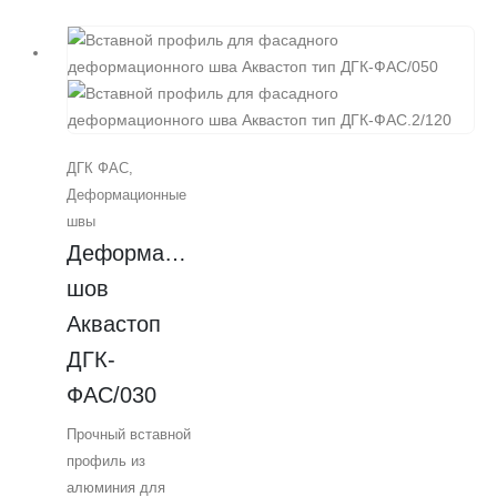
для установки на
строительный
деформационный
шов. Он обладает
высокой
стойкостью к
ДГК ФАС
,
внешним
Деформационные
воздействиям и
швы
способен
Деформационный 
компенсировать
перемещения шва
шов 
до 22 мм при
Аквастоп 
сжатии, до 62 мм
ДГК-
при растяжении и
до 44 мм при
ФАС/030
сдвиге.
Прочный вставной
Разработан для
профиль из
устройства швов
алюминия для
на фасадах,