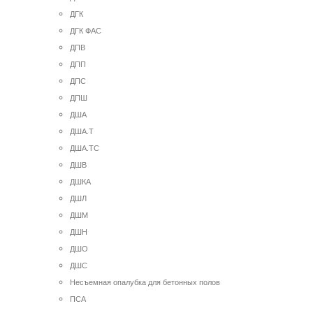
ДГК
ДГК ФАС
ДПВ
ДПП
ДПС
ДПШ
ДША
ДША.Т
ДША.ТС
ДШВ
ДШКА
ДШЛ
ДШМ
ДШН
ДШО
ДШС
Несъемная опалубка для бетонных полов
ПСА