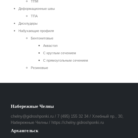
ТПМ
Деформационные швы
ТПА
Дисклудеры
Набухающие профиля
Бентонитовые
Аквастоп
С круглым сечением
С прямоугольным сечением
Резиновые
Набережные Челны
chelny@gidroshponki.ru / 7 (495) 155 32 34 / Хлебный пр., 30,
Набережные Челны / https://chelny.gidroshponki.ru
Архангельск