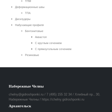
ТПМ
Деформационные швы
ТПА
Дисклудеры
Набухающие профиля
Бентонитовые
Аквастоп
С круглым сечением
С прямоугольным сечением
Резиновые
Набережные Челны
chelny@gidroshponki.ru / 7 (495) 155 32 34 / Хлебный пр., 30,
Набережные Челны / https://chelny.gidroshponki.ru
Архангельск