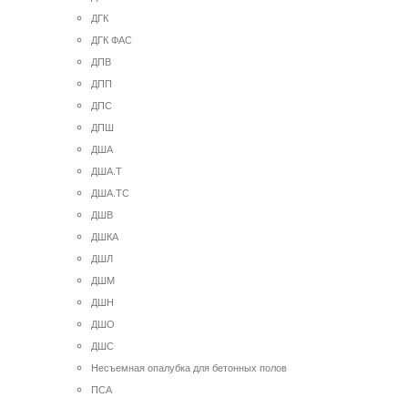
ДГК
ДГК ФАС
ДПВ
ДПП
ДПС
ДПШ
ДША
ДША.Т
ДША.ТС
ДШВ
ДШКА
ДШЛ
ДШМ
ДШН
ДШО
ДШС
Несъемная опалубка для бетонных полов
ПСА