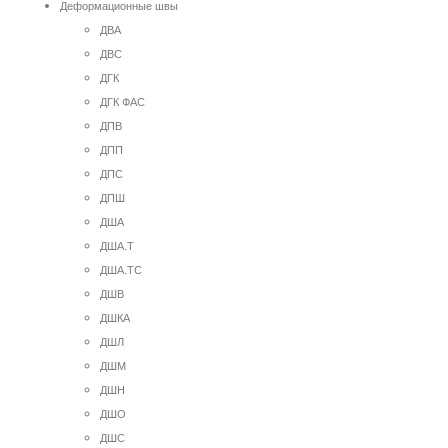
Деформационные швы
ДВА
ДВС
ДГК
ДГК ФАС
ДПВ
ДПП
ДПС
ДПШ
ДША
ДША.Т
ДША.ТС
ДШВ
ДШКА
ДШЛ
ДШМ
ДШН
ДШО
ДШС