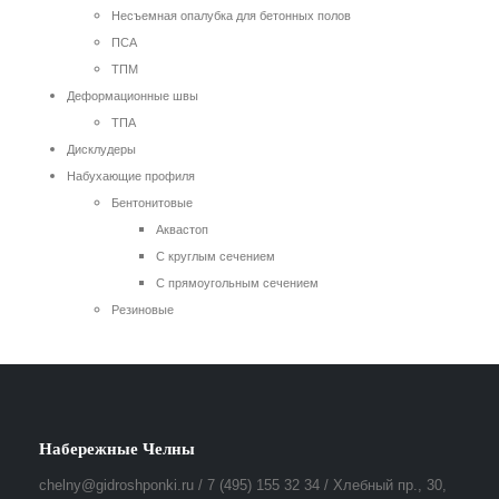
Несъемная опалубка для бетонных полов
ПСА
ТПМ
Деформационные швы
ТПА
Дисклудеры
Набухающие профиля
Бентонитовые
Аквастоп
С круглым сечением
С прямоугольным сечением
Резиновые
Набережные Челны
chelny@gidroshponki.ru / 7 (495) 155 32 34 / Хлебный пр., 30,