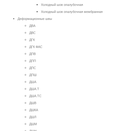
Холодный шов опалубочная
Холодный шов опалубочная мембранная
Деформационные швы
ДВА
ДВС
ДГК
ДГК ФАС
ДПВ
ДПП
ДПС
ДПШ
ДША
ДША.Т
ДША.ТС
ДШВ
ДШКА
ДШЛ
ДШМ