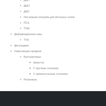
ДШН
ДШО
ДШС
Несъемная опалубка для бетонных полов
ПСА
ТПМ
Деформационные швы
ТПА
Дисклудеры
Набухающие профиля
Бентонитовые
Аквастоп
С круглым сечением
С прямоугольным сечением
Резиновые