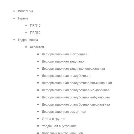
Вилатерм
Гернит
ПРП40
ПРП60
Гидрошпонка
Аквастоп
Деформационная внутренняя
Деформационная защитная
Деформационная защитная специальная
Деформационная опалубочная
Деформационная опалубочная инъекционная
Деформационная опалубочная мембранная
Деформационная опалубочная набухающая
Деформационная опалубочная специальная
Деформационная ремонтная
Стена в грунте
Усадочная внутренняя
Холодный внутренний шов