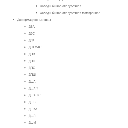
Холодный шов опалубочная
Холодный шов опалубочная мембранная
Деформационные швы
ДВА
ДВС
ДГК
ДГК ФАС
ДПВ
ДПП
ДПС
ДПШ
ДША
ДША.Т
ДША.ТС
ДШВ
ДШКА
ДШЛ
ДШМ