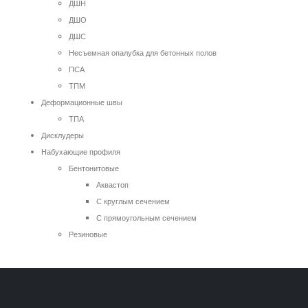
ДШН
ДШО
ДШС
Несъемная опалубка для бетонных полов
ПСА
ТПМ
Деформационные швы
ТПА
Дисклудеры
Набухающие профиля
Бентонитовые
Аквастоп
С круглым сечением
С прямоугольным сечением
Резиновые