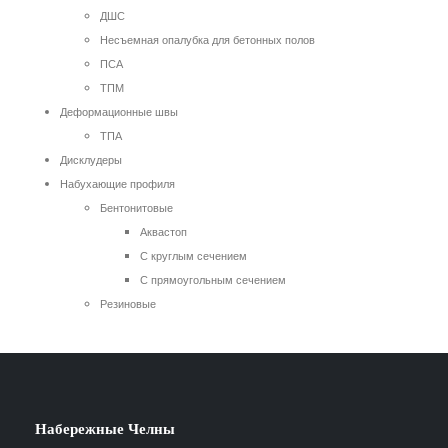
ДШС
Несъемная опалубка для бетонных полов
ПСА
ТПМ
Деформационные швы
ТПА
Дисклудеры
Набухающие профиля
Бентонитовые
Аквастоп
С круглым сечением
С прямоугольным сечением
Резиновые
Набережные Челны