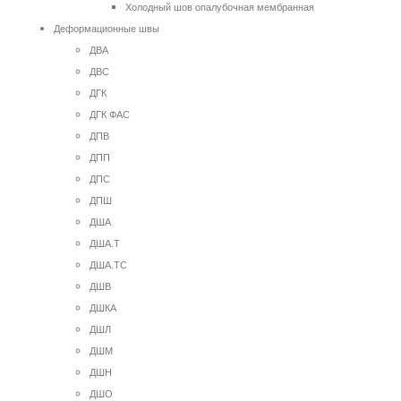
Холодный шов опалубочная мембранная
Деформационные швы
ДВА
ДВС
ДГК
ДГК ФАС
ДПВ
ДПП
ДПС
ДПШ
ДША
ДША.Т
ДША.ТС
ДШВ
ДШКА
ДШЛ
ДШМ
ДШН
ДШО