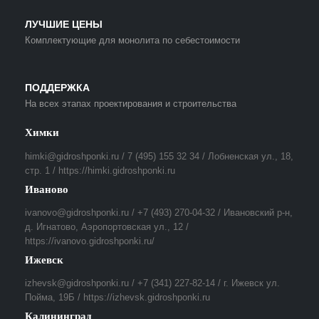
ЛУЧШИЕ ЦЕНЫ
Комплектующие для монолита по себестоимости
ПОДДЕРЖКА
На всех этапах проектирования и строительства
Химки
himki@gidroshponki.ru / 7 (495) 155 32 34 / Лобненская ул., 18,
стр. 1 / https://himki.gidroshponki.ru
Иваново
ivanovo@gidroshponki.ru / +7 (493) 270-04-32 / Ивановский р-н,
д. Игнатово, Аэропортовская ул., 12 /
https://ivanovo.gidroshponki.ru/
Ижевск
izhevsk@gidroshponki.ru / +7 (341) 227-82-14 / г. Ижевск ул.
Пойма, 19Б / https://izhevsk.gidroshponki.ru
Калининград