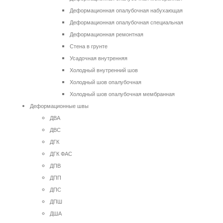
Деформационная опалубочная набухающая
Деформационная опалубочная специальная
Деформационная ремонтная
Стена в грунте
Усадочная внутренняя
Холодный внутренний шов
Холодный шов опалубочная
Холодный шов опалубочная мембранная
Деформационные швы
ДВА
ДВС
ДГК
ДГК ФАС
ДПВ
ДПП
ДПС
ДПШ
ДША