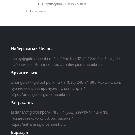
С прямоугольным сечением
Резиновые
Набережные Челны
chelny@gidroshponki.ru / 7 (495) 155 32 34 / Хлебный пр., 30,
Набережные Челны / https://chelny.gidroshponki.ru
Архангельск
arhangelsk@gidroshponki.ru / 7 (818) 245-74-88 / Архангельск
Кузнечихинский промузел, 1-ый пр-д, 7 /
https://arhangelsk.gidroshponki.ru
Астрахань
astrahan@gidroshponki.ru / +7 (851) 299-49-74 / 1-й пр.
Рождественского, с8, Астрахань /
https://astrahan.gidroshponki.ru
Барнаул