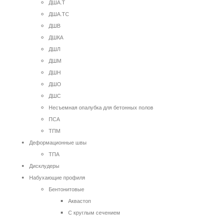
ДША.Т
ДША.ТС
ДШВ
ДШКА
ДШЛ
ДШМ
ДШН
ДШО
ДШС
Несъемная опалубка для бетонных полов
ПСА
ТПМ
Деформационные швы
ТПА
Дисклудеры
Набухающие профиля
Бентонитовые
Аквастоп
С круглым сечением