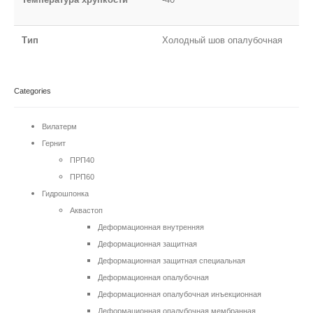
Тип
Холодный шов опалубочная
Categories
Вилатерм
Гернит
ПРП40
ПРП60
Гидрошпонка
Аквастоп
Деформационная внутренняя
Деформационная защитная
Деформационная защитная специальная
Деформационная опалубочная
Деформационная опалубочная инъекционная
Деформационная опалубочная мембранная