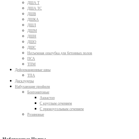
ДША.Т
ДША.ТС
ДШВ
ДШКА
ДШЛ
ДШМ
ДШН
ДШО
ДШС
Несъемная опалубка для бетонных полов
ПСА
ТПМ
Деформационные швы
ТПА
Дисклудеры
Набухающие профиля
Бентонитовые
Аквастоп
С круглым сечением
С прямоугольным сечением
Резиновые
Набережные Челны