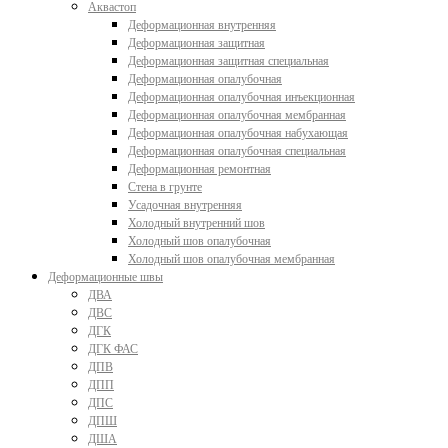
Аквастоп
Деформационная внутренняя
Деформационная защитная
Деформационная защитная специальная
Деформационная опалубочная
Деформационная опалубочная инъекционная
Деформационная опалубочная мембранная
Деформационная опалубочная набухающая
Деформационная опалубочная специальная
Деформационная ремонтная
Стена в грунте
Усадочная внутренняя
Холодный внутренний шов
Холодный шов опалубочная
Холодный шов опалубочная мембранная
Деформационные швы
ДВА
ДВС
ДГК
ДГК ФАС
ДПВ
ДПП
ДПС
ДПШ
ДША