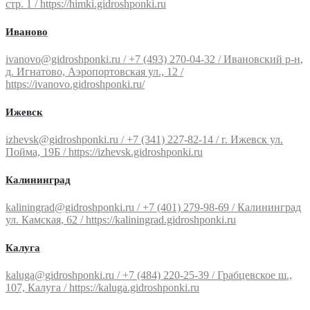
стр. 1 / https://himki.gidroshponki.ru
Иваново
ivanovo@gidroshponki.ru / +7 (493) 270-04-32 / Ивановский р-н,
д. Игнатово, Аэропортовская ул., 12 /
https://ivanovo.gidroshponki.ru/
Ижевск
izhevsk@gidroshponki.ru / +7 (341) 227-82-14 / г. Ижевск ул.
Пойма, 19Б / https://izhevsk.gidroshponki.ru
Калининград
kaliningrad@gidroshponki.ru / +7 (401) 279-98-69 / Калининград
ул. Камская, 62 / https://kaliningrad.gidroshponki.ru
Калуга
kaluga@gidroshponki.ru / +7 (484) 220-25-39 / Грабцевское ш.,
107, Калуга / https://kaluga.gidroshponki.ru